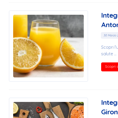
Integ
Anton
30 Marzo 
Scopri l’
salute ...
Scopri d
Integ
Giron