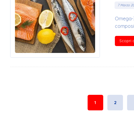
7 Marzo 2
Omega-3 
composiz
Scopri d
1
2