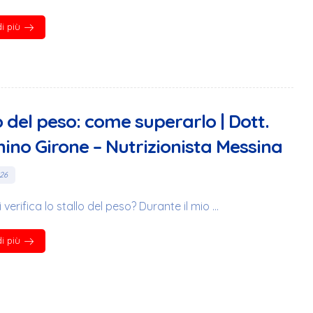
i più
o del peso: come superarlo | Dott.
ino Girone – Nutrizionista Messina
026
 verifica lo stallo del peso? Durante il mio ...
i più