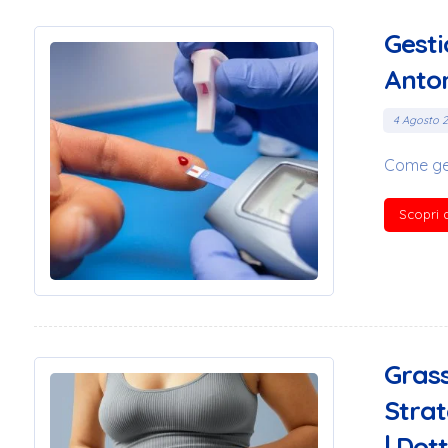
Gesti
Anton
4 Agosto 
Come gest
Scopri d
Grass
Strat
| Dot