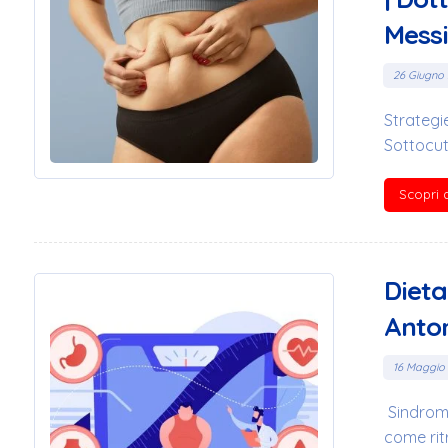
Mess
26 Giugno
Strategi
Sottocut
Scopri d
Dieta
Anton
16 Maggio
Sindrome
come ritro