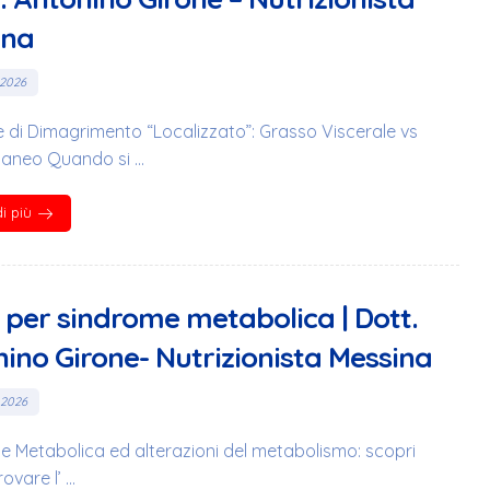
ina
 2026
e di Dimagrimento “Localizzato”: Grasso Viscerale vs
aneo Quando si ...
i più
 per sindrome metabolica | Dott.
ino Girone- Nutrizionista Messina
 2026
 Metabolica ed alterazioni del metabolismo: scopri
vare l’ ...