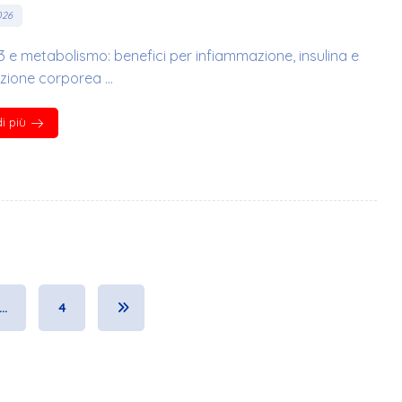
026
e metabolismo: benefici per infiammazione, insulina e
ione corporea ...
i più
…
4