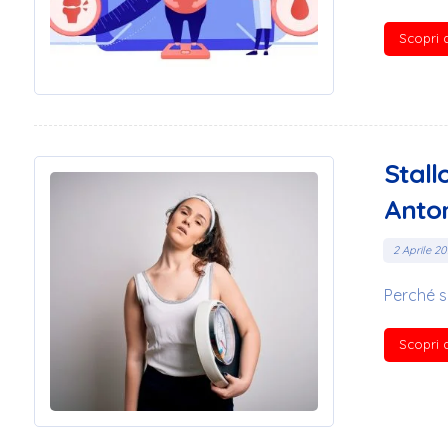
Scopri d
Stall
Anton
2 Aprile 2
Perché si
Scopri d