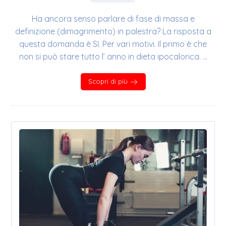
Ha ancora senso parlare di fase di massa e
definizione (dimagrimento) in palestra? La risposta a
questa domanda è SI. Per vari motivi. Il primo è che
non si può stare tutto l’ anno in dieta ipocalorica. ...
Scopri di più