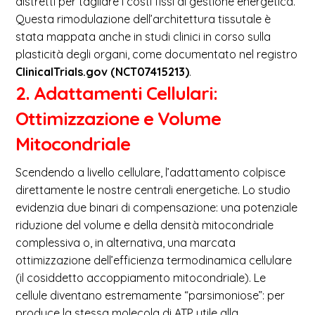
distretti per tagliare i costi fissi di gestione energetica.
Questa rimodulazione dell’architettura tissutale è
stata mappata anche in studi clinici in corso sulla
plasticità degli organi, come documentato nel registro
ClinicalTrials.gov (NCT07415213)
.
2. Adattamenti Cellulari:
Ottimizzazione e Volume
Mitocondriale
Scendendo a livello cellulare, l’adattamento colpisce
direttamente le nostre centrali energetiche. Lo studio
evidenzia due binari di compensazione: una potenziale
riduzione del volume e della densità mitocondriale
complessiva o, in alternativa, una marcata
ottimizzazione dell’efficienza termodinamica cellulare
(il cosiddetto accoppiamento mitocondriale). Le
cellule diventano estremamente “parsimoniose”: per
produce la stessa molecola di ATP utile alla