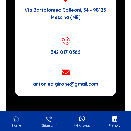
Via Bartolomeo Colleoni, 34 - 98125
Messina (ME)
342 017 0366
antonino.girone@gmail.com
© Copyright 2025 Dott. Antonino Girone | Tutti i diritti sono riservati
| P. IVA 03501950830 | Realizzato da
LuxNet
Home
Chiamami
WhatsApp
Prenota