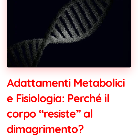
Adattamenti Metabolici
e Fisiologia: Perché il
corpo “resiste” al
dimagrimento?