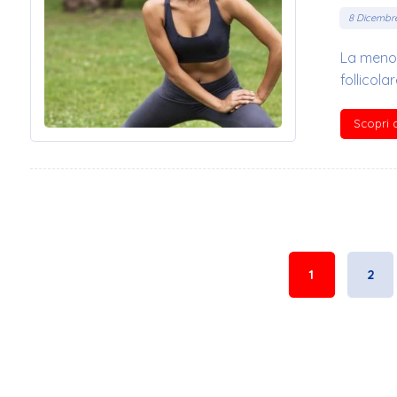
8 Dicembr
La menop
follicolar
Scopri d
1
2