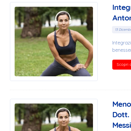
Integ
Anton
13 Dicemb
Integraz
benessere
Scopri d
Menop
Dott.
Mess