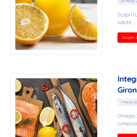
30 Marzo 
Scopri l’
salute ...
Scopri d
Integ
Giron
7 Marzo 2
Omega-3 
composiz