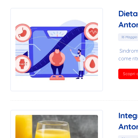
Dieta
Anton
16 Maggio
Sindrome
come ritro
Scopri d
Integ
Anton