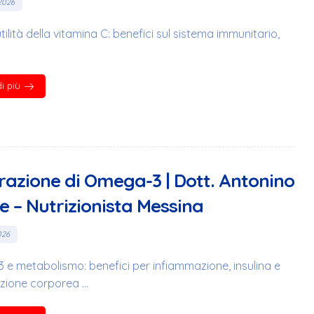
2026
utilità della vitamina C: benefici sul sistema immunitario,
i più
razione di Omega-3 | Dott. Antonino
e – Nutrizionista Messina
026
e metabolismo: benefici per infiammazione, insulina e
ione corporea ...