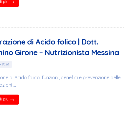
i più
razione di Acido folico | Dott.
ino Girone – Nutrizionista Messina
o 2026
one di Acido folico: funzioni, benefici e prevenzione delle
ioni ...
i più