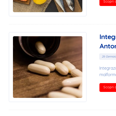
Scopri d
Integ
Anton
26 Gennai
Integrazi
malformaz
Scopri d