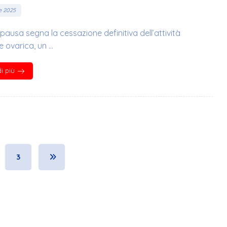
e 2025
ausa segna la cessazione definitiva dell’attività
e ovarica, un ...
i più
3