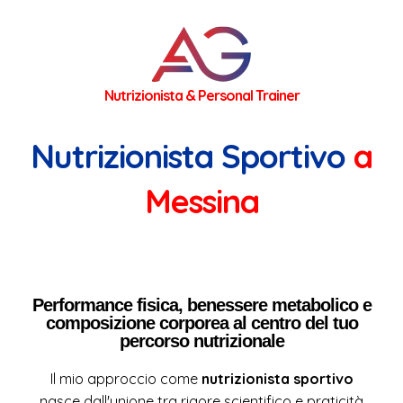
Nutrizionista Sportivo
a
Messina
Performance fisica, benessere metabolico e
composizione corporea al centro del tuo
percorso nutrizionale
Il mio approccio come
nutrizionista sportivo
nasce dall'unione tra rigore scientifico e praticità
quotidiana. L'obiettivo non è solo fornire una dieta,
ma costruire una strategia alimentare che metta la
fisiologia al servizio della prestazione,
trasformando la nutrizione nello strumento
principale per ottimizzare i tuoi risultati, preservare
la salute atletica a lungo termine e migliorare la tua