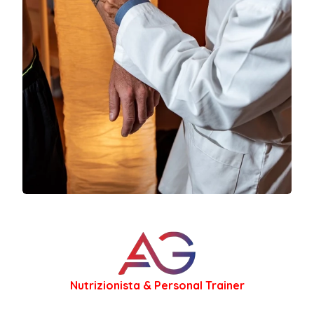
Nutrizionista & Personal Trainer
I miei
Servizi
Il mio lavoro come
Nutrizionista a Messina
si basa
su un approccio clinico rigoroso, pensato per
offrire soluzioni concrete a esigenze di salute e
patologie, performance e benessere. Credo che