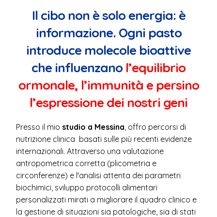
ormonale, l’immunità e persino
l’espressione dei nostri geni
Presso il mio
studio a
Messina
, offro percorsi di
nutrizione clinica basati sulle più recenti evidenze
internazionali. Attraverso una valutazione
antropometrica corretta (plicometria e
circonferenze) e l'analisi attenta dei parametri
biochimici, sviluppo protocolli alimentari
personalizzati mirati a migliorare il quadro clinico e
la gestione di situazioni sia patologiche, sia di
stati
disfunzionali che abbassano drasticamente la
qualità della vita, quali stanchezza cronica, gonfiori
addominali, difficoltà di concentrazione e
alterazioni del ritmo circadiano.
L'obiettivo è il ripristino dell'efficienza metabolica,
lavorando specificamente su: