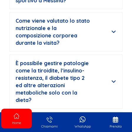
È possibile gestire patologie
come la tiroidite, l'insulino-
resistenza, il diabete tipo 2
ed altre alterazioni
metaboliche solo con la
dieta?
Il Dott. Antonino Girone a
Messina si occupa di soggetti
sportivi con patologie?
Quanto costano le visite e
come posso prenotare?
Home
Chiamami
WhatsApp
Prenota