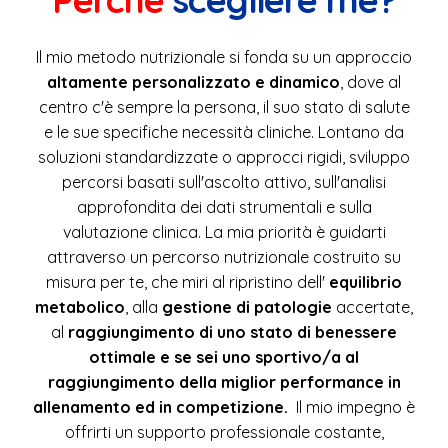
soluzioni standardizzate o approcci rigidi, sviluppo
percorsi basati sull'ascolto attivo, sull'analisi
approfondita dei dati strumentali e sulla
valutazione clinica. La mia priorità è guidarti
attraverso un percorso nutrizionale costruito su
misura per te, che miri al ripristino dell'
equilibrio
metabolico
, alla
gestione di patologie
accertate,
al
raggiungimento di uno stato di benessere
ottimale e se sei uno sportivo/a al
raggiungimento della miglior performance in
allenamento ed in competizione.
Il mio impegno è
offrirti un supporto professionale costante,
trasformando la nutrizione nello strumento
principale per migliorare la tua salute, il recupero, la
composizione corporea e rispondere
concretamente alle tue problematiche
garantendoti un un metodo ed un risultato
sostenibile nel tempo.