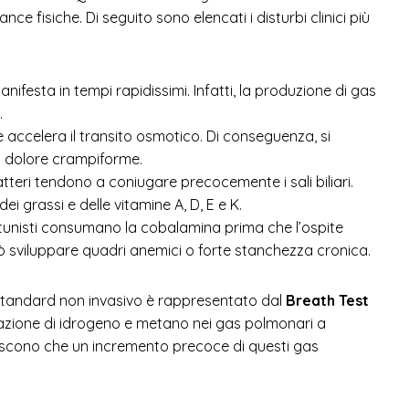
e fisiche. Di seguito sono elencati i disturbi clinici più
manifesta in tempi rapidissimi. Infatti, la produzione di gas
.
accelera il transito osmotico. Di conseguenza, si
di dolore crampiforme.
atteri tendono a coniugare precocemente i sali biliari.
grassi e delle vitamine A, D, E e K.
tunisti consumano la cobalamina prima che l’ospite
uò sviluppare quadri anemici o forte stanchezza cronica.
d standard non invasivo è rappresentato dal
Breath Test
lazione di idrogeno e metano nei gas polmonari a
tabiliscono che un incremento precoce di questi gas