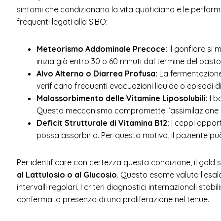
sintomi che condizionano la vita quotidiana e le performanc
frequenti legati alla SIBO:
Meteorismo Addominale Precoce:
Il gonfiore si 
inizia già entro 30 o 60 minuti dal termine del pasto
Alvo Alterno o Diarrea Profusa:
La fermentazione 
verificano frequenti evacuazioni liquide o episodi 
Malassorbimento delle Vitamine Liposolubili:
I b
Questo meccanismo compromette l’assimilazione dei 
Deficit Strutturale di Vitamina B12:
I ceppi oppor
possa assorbirla. Per questo motivo, il paziente p
Per identificare con certezza questa condizione, il gol
al Lattulosio o al Glucosio
. Questo esame valuta l’esa
intervalli regolari. I criteri diagnostici internazionali s
conferma la presenza di una proliferazione nel tenue.