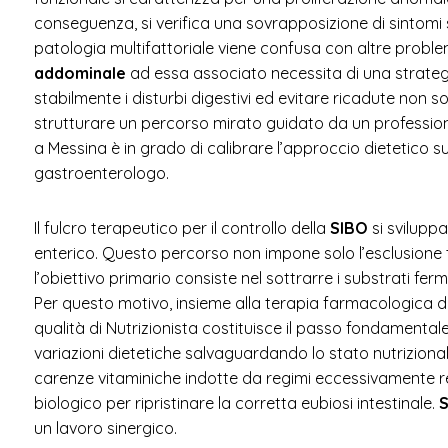
conseguenza, si verifica una sovrapposizione di sintomi so
patologia multifattoriale viene confusa con altre problem
addominale
ad essa associato necessita di una strategi
stabilmente i disturbi digestivi ed evitare ricadute non so
strutturare un percorso mirato guidato da un professionis
a Messina è in grado di calibrare l’approccio dietetico su
gastroenterologo.
Il fulcro terapeutico per il controllo della
SIBO
si svilupp
enterico. Questo percorso non impone solo l’esclusione t
l’obiettivo primario consiste nel sottrarre i substrati fe
Per questo motivo, insieme alla terapia farmacologica da
qualità di Nutrizionista costituisce il passo fondamental
variazioni dietetiche salvaguardando lo stato nutrizionale
carenze vitaminiche indotte da regimi eccessivamente res
biologico per ripristinare la corretta eubiosi intestinale.
S
un lavoro sinergico.