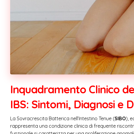
Inquadramento Clinico de
IBS: Sintomi, Diagnosi e D
La Sovracrescita Batterica nell’Intestino Tenue (
SIBO
), 
rappresenta una condizione clinica di frequente riscon
funzionale si caratterizza per una proliferazione anomala d