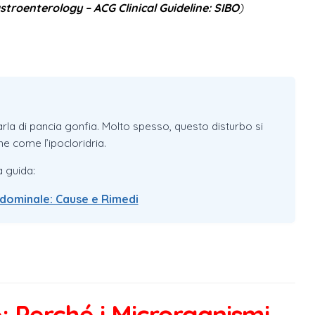
troenterology – ACG Clinical Guideline: SIBO
)
rla di pancia gonfia. Molto spesso, questo disturbo si
he come l’ipocloridria.
a guida:
ddominale: Cause e Rimedi
: Perché i Microrganismi