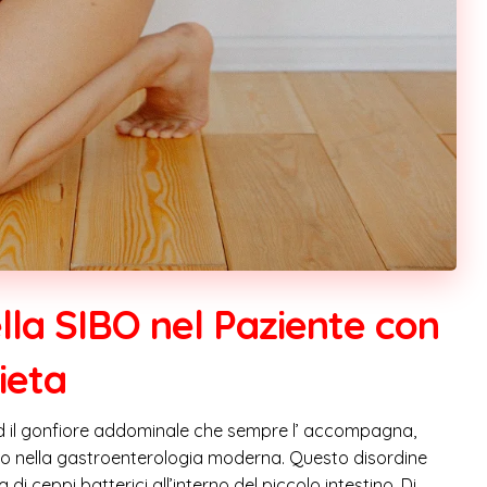
lla SIBO nel Paziente con
ieta
ed il gonfiore addominale che sempre l’ accompagna,
tro nella gastroenterologia moderna. Questo disordine
i ceppi batterici all’interno del piccolo intestino. Di