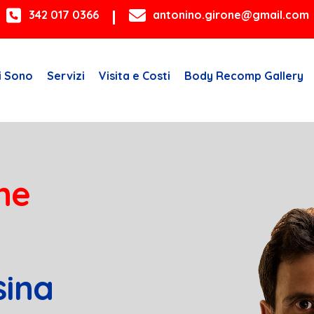
342 017 0366
antonino.girone@gmail.com
i Sono
Servizi
Visita e Costi
Body Recomp Gallery
ne
sina